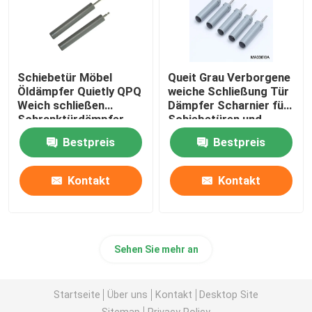
Schiebetür Möbel
Queit Grau Verborgene
Öldämpfer Quietly QPQ
weiche Schließung Tür
Weich schließen
Dämpfer Scharnier für
Schranktürdämpfer
Schiebetüren und
Möbel Türen
Bestpreis
Bestpreis
Kontakt
Kontakt
Sehen Sie mehr an
Startseite
Über uns
Kontakt
Desktop Site
Sitemap
Privacy Policy