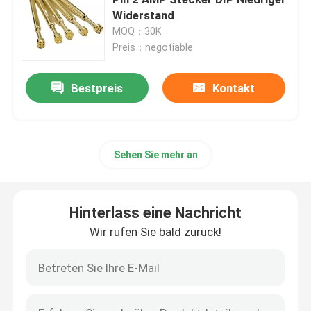
Widerstand
MOQ：30K
Richtiges Winkel-POGO-Pin
Preis：negotiable
Pogo-Stift mit doppeltem Ende
Bestpreis
Kontakt
Öldämpfer
Sehen Sie mehr an
Gestrickte POGO-Pins
Hinterlass eine Nachricht
SMT POGO-Pin
Wir rufen Sie bald zurück!
Magnetische POGO-Pin
Pogo-Pin-Anschluss