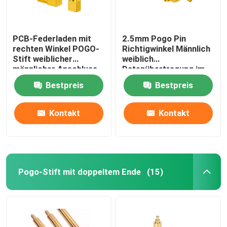
PCB-Federladen mit
2.5mm Pogo Pin
rechten Winkel POGO-
Richtigwinkel Männlich
Stift weiblicher
weiblich
männlicher Anschluss
Datenübertragung im
3A
Federladen
Bestpreis
Bestpreis
Batterieanschluss
Kontakt
Kontakt
Pogo-Stift mit doppeltem Ende
(15)