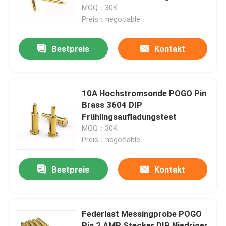
Flammschutz
MOQ：30K
Preis：negotiable
Fabrik-Ausflug
Bestpreis
Kontakt
Qualitätskontrolle
Treten Sie mit uns in Verbindung
10A Hochstromsonde POGO Pin
Brass 3604 DIP
Frühlingsaufladungstest
Nachrichten
MOQ：30K
Preis：negotiable
Fälle
Bestpreis
Kontakt
Federgefüllter POGO-Stift
Federlast Messingprobe POGO
Sonde Pogo Pin
Pin 2 AMP Stecker DIP Niedriger